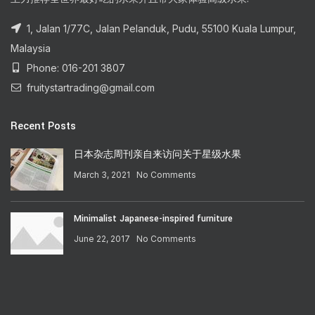
1, Jalan 1/77C, Jalan Pelanduk, Pudu, 55100 Kuala Lumpur,
Malaysia
Phone: 016-201 3807
fruitystartrading@gmail.com
Recent Posts
日本杂志周刊亲自来访问关于星级水果
March 3, 2021
No Comments
Minimalist Japanese-inspired furniture
June 22, 2017
No Comments