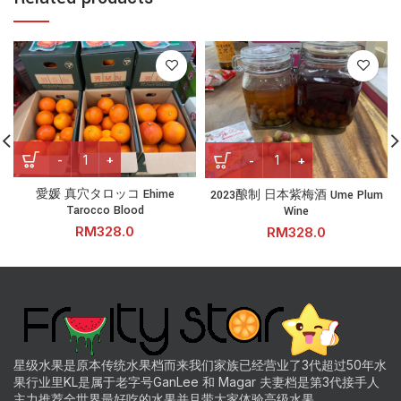
愛媛 真穴タロッコ Ehime Tarocco Blood quantity
2023酿制 日本紫梅酒 Ume Plum
愛媛 真穴タロッコ Ehime
2023酿制 日本紫梅酒 Ume Plum
Tarocco Blood
Wine
RM
RM
星级水果是原本传统水果档而来我们家族已经营业了3代超过50年水
果行业里KL是属于老字号GanLee 和 Magar 夫妻档是第3代接手人
主力推荐全世界最好吃的水果并且带大家体验高级水果.