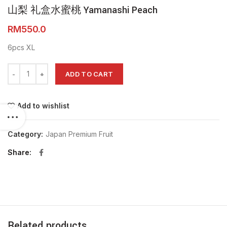
山梨 礼盒水蜜桃 Yamanashi Peach
RM
6pcs XL
山梨 礼盒水蜜桃 Yamanashi Peach quantity
ADD TO CART
Add to wishlist
Category:
Japan Premium Fruit
Share
Related products