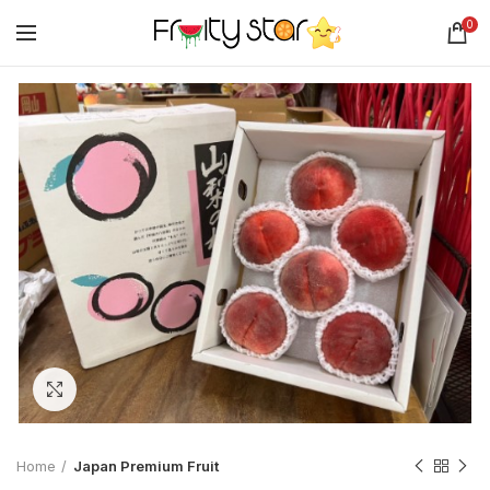
0
Click to enlarge
Home
Japan Premium Fruit