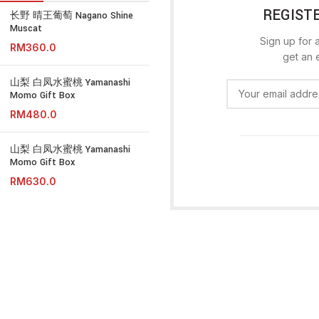
REGIST
长野 晴王葡萄 Nagano Shine
Muscat
Sign up for a
RM
get an 
山梨 白凤水蜜桃 Yamanashi
Momo Gift Box
RM
山梨 白凤水蜜桃 Yamanashi
Momo Gift Box
RM