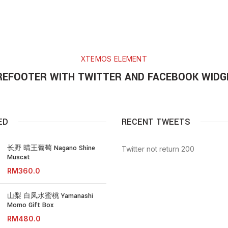
XTEMOS ELEMENT
REFOOTER WITH TWITTER AND FACEBOOK WIDG
ED
RECENT TWEETS
长野 晴王葡萄 Nagano Shine
Twitter not return 200
Muscat
RM
山梨 白凤水蜜桃 Yamanashi
Momo Gift Box
RM