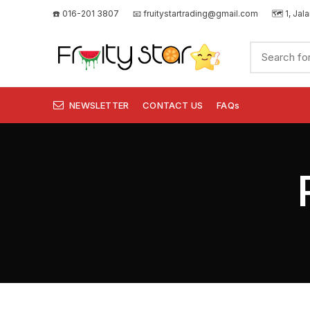
☎️ 016-201 3807
📧
fruitystartrading@gmail.com
🗺️
1, Jal
NEWSLETTER
CONTACT US
FAQs