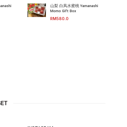
nashi
山梨 白凤水蜜桃 Yamanashi
Momo Gift Box
RM
GET