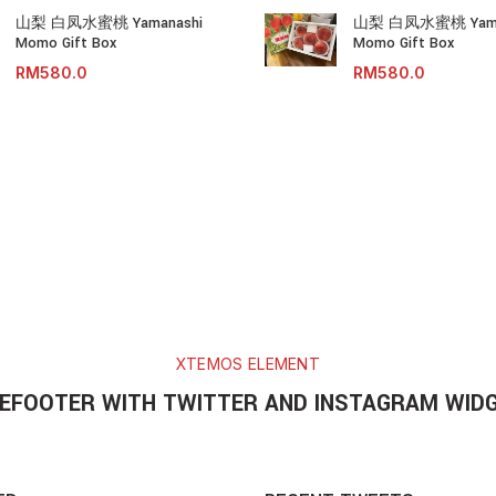
山梨 白凤水蜜桃 Yamanashi
山梨 白凤水蜜桃 Yama
Momo Gift Box
Momo Gift Box
RM
RM
XTEMOS ELEMENT
EFOOTER WITH TWITTER AND INSTAGRAM WID