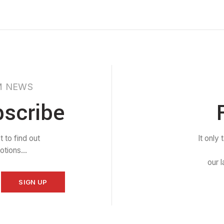
M NEWS
bscribe
t to find out
It only
tions...
our 