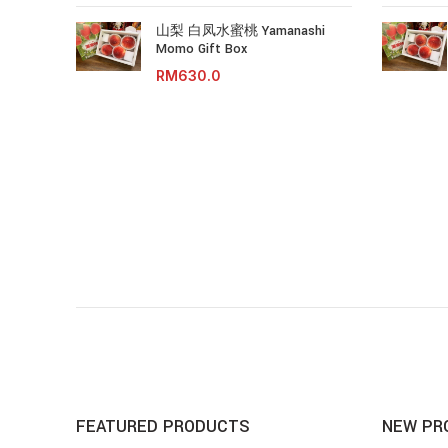
山梨 白凤水蜜桃 Yamanashi
Momo Gift Box
RM
FEATURED PRODUCTS
NEW PR