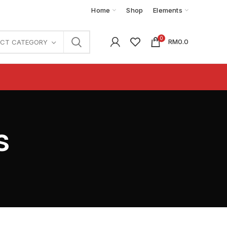
Home
Shop
Elements
0
RM
0.0
ECT CATEGORY
s