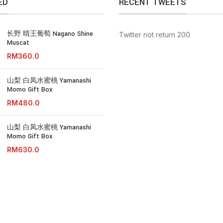
ED
RECENT TWEETS
长野 晴王葡萄 Nagano Shine
Twitter not return 200
Muscat
RM
山梨 白凤水蜜桃 Yamanashi
Momo Gift Box
RM
山梨 白凤水蜜桃 Yamanashi
Momo Gift Box
RM