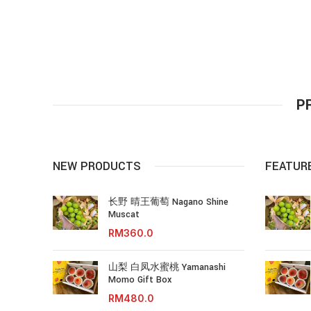
P
NEW PRODUCTS
FEATUR
长野 晴王葡萄 Nagano Shine
Muscat
RM
山梨 白凤水蜜桃 Yamanashi
Momo Gift Box
RM