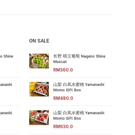
ON SALE
 Shine
长野 晴王葡萄 Nagano Shine
Muscat
RM
nashi
山梨 白凤水蜜桃 Yamanashi
Momo Gift Box
RM
nashi
山梨 白凤水蜜桃 Yamanashi
Momo Gift Box
RM