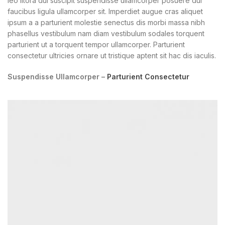
leo litora dui suscipit suspendisse ullamcorper posuere dui
faucibus ligula ullamcorper sit. Imperdiet augue cras aliquet
ipsum a a parturient molestie senectus dis morbi massa nibh
phasellus vestibulum nam diam vestibulum sodales torquent
parturient ut a torquent tempor ullamcorper. Parturient
consectetur ultricies ornare ut tristique aptent sit hac dis iaculis.
Suspendisse Ullamcorper –
Parturient Consectetur