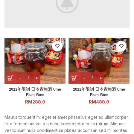
2022年酿制 日本青梅酒 Ume Plum Wine quantity
2022年酿制 日本青梅酒 Ume Pl
2022年酿制 日本青梅酒 Ume
2022年酿制 日本青梅酒 Ume
Plum Wine
Plum Wine
RM
RM
Mauris torquent mi eget et amet phasellus eget ad ullamcorper
mi a fermentum vel a a nunc consectetur enim rutrum. Aliquam
vestibulum nulla condimentum platea accumsan sed mi montes