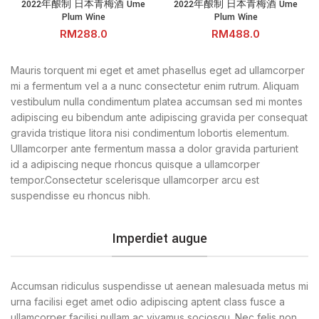
2022年酿制 日本青梅酒 Ume
2022年酿制 日本青梅酒 Ume
Plum Wine
Plum Wine
RM
RM
Mauris torquent mi eget et amet phasellus eget ad ullamcorper
mi a fermentum vel a a nunc consectetur enim rutrum. Aliquam
vestibulum nulla condimentum platea accumsan sed mi montes
adipiscing eu bibendum ante adipiscing gravida per consequat
gravida tristique litora nisi condimentum lobortis elementum.
Ullamcorper ante fermentum massa a dolor gravida parturient
id a adipiscing neque rhoncus quisque a ullamcorper
tempor.Consectetur scelerisque ullamcorper arcu est
suspendisse eu rhoncus nibh.
Imperdiet augue
Accumsan ridiculus suspendisse ut aenean malesuada metus mi
urna facilisi eget amet odio adipiscing aptent class fusce a
ullamcorper facilisi nullam ac vivamus sociosqu. Nec felis non