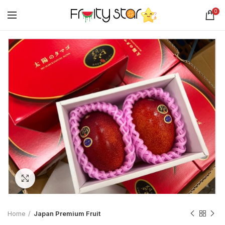
0
Click to enlarge
Home
Japan Premium Fruit