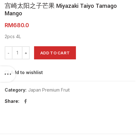
宫崎太阳之子芒果 Miyazaki Taiyo Tamago
Mango
RM
2pcs 4L
宫崎太阳之子芒果 Miyazaki Taiyo Tamago Mango quantity
ADD TO CART
Add to wishlist
Category:
Japan Premium Fruit
Share