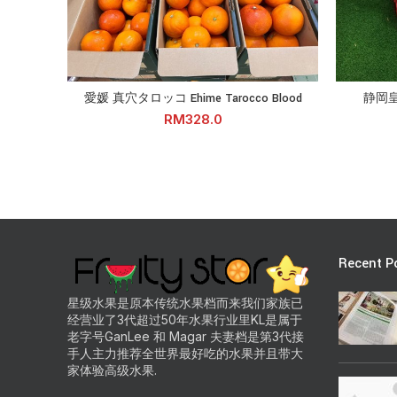
愛媛 真穴タロッコ Ehime Tarocco Blood quantity
静岡皇冠蜜瓜 S
愛媛 真穴タロッコ Ehime Tarocco Blood
静岡皇冠
ADD TO CART
RM
Recent P
星级水果是原本传统水果档而来我们家族已
经营业了3代超过50年水果行业里KL是属于
老字号GanLee 和 Magar 夫妻档是第3代接
手人主力推荐全世界最好吃的水果并且带大
家体验高级水果.