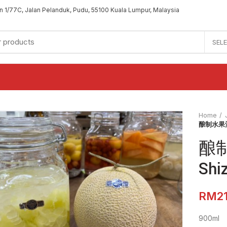
an 1/77C, Jalan Pelanduk, Pudu, 55100 Kuala Lumpur, Malaysia
SEL
Home
酿制水果酒 
酿
Shi
RM
900ml