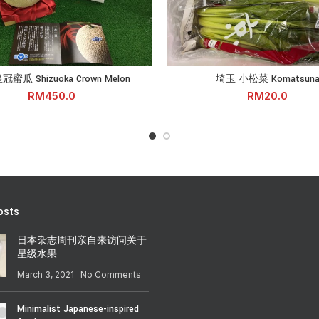
hizuoka Crown Melon quantity
埼玉 小松菜 Komatsuna quantity
蜜瓜 Shizuoka Crown Melon
埼玉 小松菜 Komatsun
ADD TO CART
ADD TO CA
RM
RM
osts
日本杂志周刊亲自来访问关于
星级水果
March 3, 2021
No Comments
Minimalist Japanese-inspired