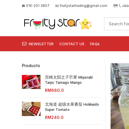
☎️ 016-201 3807
📧
fruitystartrading@gmail.com
🗺️
1, Jal
NEWSLETTER
CONTACT US
FAQs
Products
宫崎太阳之子芒果 Miyazaki
Taiyo Tamago Mango
RM
北海道 超级水果番茄 Hokkaido
Super Tomato
RM