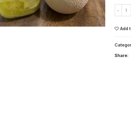
酿制水果酒 
Click to enlarge
Add t
Catego
Share