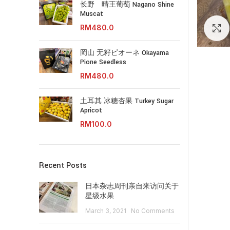
长野 晴王葡萄 Nagano Shine
Muscat
RM
岡山 无籽ピオーネ Okayama
Pione Seedless
RM
土耳其 冰糖杏果 Turkey Sugar
Apricot
RM
Recent Posts
日本杂志周刊亲自来访问关于
星级水果
March 3, 2021
No Comments