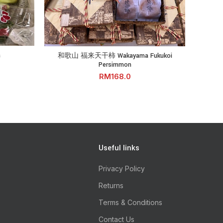
和歌山 福来天干柿 Wakayama Fukukoi Persimmon quant
长野 晴王葡萄
a
和歌山 福来天干柿 Wakayama Fukukoi
RT
长野 
ADD TO CART
Persimmon
RM
Useful links
Privacy Policy
Returns
Terms & Conditions
Contact Us