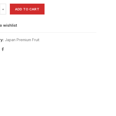
静岡蜜瓜 Shizuoka Melon quantity
ADD TO CART
o wishlist
ry:
Japan Premium Fruit