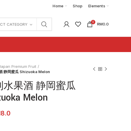
Home
Shop
Elements
0
RM
0.0
ECT CATEGORY
Japan Premium Fruit
静岡蜜瓜 Shizuoka Melon
制水果酒 静岡蜜瓜
zuoka Melon