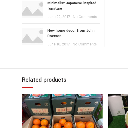
Minimalist Japanese-inspired
furniture
June 22, 2017
No Comments
New home decor from John
Doerson
June 16, 2017
No Comments
Related products